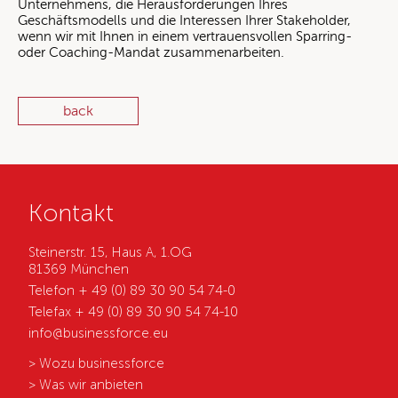
Unternehmens, die Herausforderungen Ihres
Geschäftsmodells und die Interessen Ihrer Stakeholder,
wenn wir mit Ihnen in einem vertrauensvollen Sparring-
oder Coaching-Mandat zusammenarbeiten.
back
Kontakt
Steinerstr. 15, Haus A, 1.OG
81369 München
Telefon + 49 (0) 89 30 90 54 74-0
Telefax + 49 (0) 89 30 90 54 74-10
info@businessforce.eu
> Wozu businessforce
> Was wir anbieten