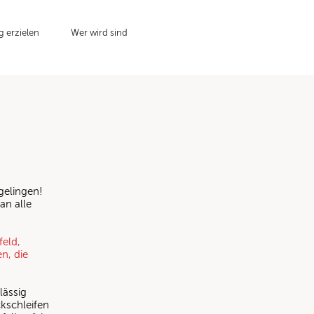
g erzielen
Wer wird sind
gelingen!
an alle
eld,
n, die
lässig
kschleifen