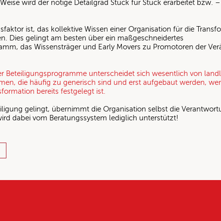
 Weise wird der nötige Detailgrad Stück für Stück erarbeitet bzw. – 
gsfaktor ist, das kollektive Wissen einer Organisation für die Trans
n. Dies gelingt am besten über ein maßgeschneidertes
ramm, das Wissensträger und Early Movers zu Promotoren der Ve
r Beteiligungsprogramme unterscheidet sich wesentlich von land
n, die häufig zu generisch sind und erst aufgebaut werden, we
formation bereits festgelegt ist.
iligung gelingt, übernimmt die Organisation selbst die Verantwort
rd dabei vom Beratungssystem lediglich unterstützt!