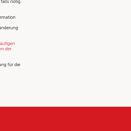
falls nötig
formation
ränderung
läufigen
nn der
ung für die